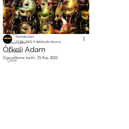
Öykü
İnceleme
Röportaj
Eleştiri
Kankakuzen
27 Eki 2022
2 dakikada okunur
Köşe yazısı
Öfkeli Adam
Sinema
Güncelleme tarihi:
25 Kas 2022
Çizim