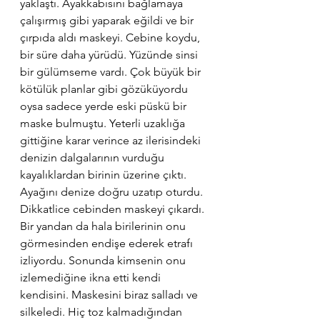
yaklaştı. Ayakkabısını bağlamaya 
çalışırmış gibi yaparak eğildi ve bir 
çırpıda aldı maskeyi. Cebine koydu, 
bir süre daha yürüdü. Yüzünde sinsi 
bir gülümseme vardı. Çok büyük bir 
kötülük planlar gibi gözüküyordu 
oysa sadece yerde eski püskü bir 
maske bulmuştu. Yeterli uzaklığa 
gittiğine karar verince az ilerisindeki 
denizin dalgalarının vurduğu 
kayalıklardan birinin üzerine çıktı. 
Ayağını denize doğru uzatıp oturdu. 
Dikkatlice cebinden maskeyi çıkardı. 
Bir yandan da hala birilerinin onu 
görmesinden endişe ederek etrafı 
izliyordu. Sonunda kimsenin onu 
izlemediğine ikna etti kendi 
kendisini. Maskesini biraz salladı ve 
silkeledi. Hiç toz kalmadığından 