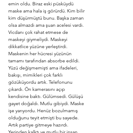
emin oldu. Biraz eski püsküydü 
maske ama hala iş görürdü. Kim bilir 
kim düşürmüştü bunu. Başka zaman 
olsa almazdı ama şuan acelesi vardı. 
Vicdanı çok rahat etmese de 
maskeyi giymeliydi. Maskeyi 
dikkatlice yüzüne yerleştirdi. 
Maskenin her hücresi yüzünün 
tamamı tarafından absorbe edildi. 
Yüzü değişmemişti ama ifadeleri, 
bakışı, mimikleri çok farklı 
gözüküyordu artık. Telefonunu 
çıkardı. Ön kamerasını açıp 
kendisine baktı. Gülümsedi. Gülüşü 
gayet doğaldı. Mutlu gibiydi. Maske 
işe yarıyordu. Henüz bozulmamış 
olduğunu teyit etmişti bu sayede. 
Artık partiye gitmeye hazırdı. 
Yerinden kalktı ve mutlu bir insan 