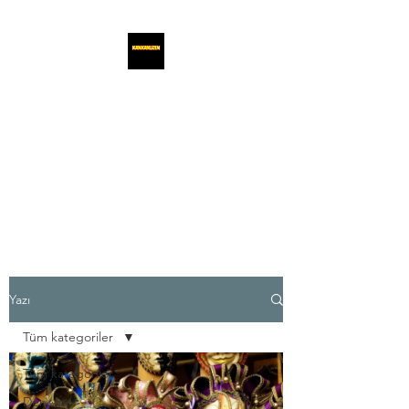
KANKAKUZEN
Kankalar ve Kuzenler,
Yazılarınızı iletişim adresimize
gönderebilirsiniz.
Yazı
Tüm kategoriler
Tüm kategoriler
Deneme