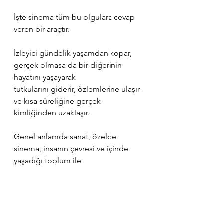
İşte sinema tüm bu olgulara cevap 
veren bir araçtır.
İzleyici gündelik yaşamdan kopar, 
gerçek olmasa da bir diğerinin 
hayatını yaşayarak
tutkularını giderir, özlemlerine ulaşır 
ve kısa süreliğine gerçek 
kimliğinden uzaklaşır.
Genel anlamda sanat, özelde 
sinema, insanın çevresi ve içinde 
yaşadığı toplum ile 
bir denge kurabilmesine ve kendini 
çevreleyen güçlere egemen olarak 
yaşamı ile uyum
içinde kalabilmesine yardımcı olur. 
Görsel ve işitsel anlatım özelliğinden 