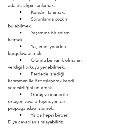
adaletsizliğini anlamak.
	•	Kendini tanımak.
	•	Sorunlarına çözüm 
bulabilmek.
	•	Yaşamına bir anlam 
katmak.
	•	Yaşamını yeniden 
kurgulayabilmek.
	•	Ölümlü bir varlık olmanın 
verdiği korkuyu yenebilmek.
	•	Perdede izlediği 
kahraman ile özdeşleşerek kendi 
yetersizliğini unutmak.
	•	Görüş ve inancı ile 
örtüşen veya örtüşmeyen bir 
propagandayı izlemek.
	•	Ya da hepsi birden.
Diye cevapları sıralayabiliriz.