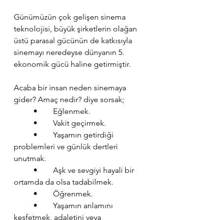
Günümüzün çok gelişen sinema 
teknolojisi, büyük şirketlerin olağan 
üstü parasal gücünün de katkısıyla 
sinemayı neredeyse dünyanın 5. 
ekonomik gücü haline getirmiştir.
Acaba bir insan neden sinemaya 
gider? Amaç nedir? diye sorsak;
	•	Eğlenmek.
	•	Vakit geçirmek.
	•	Yaşamın getirdiği 
problemleri ve günlük dertleri 
unutmak.
	•	Aşk ve sevgiyi hayali bir 
ortamda da olsa tadabilmek.
	•	Öğrenmek.
	•	Yaşamın anlamını 
keşfetmek, adaletini veya 