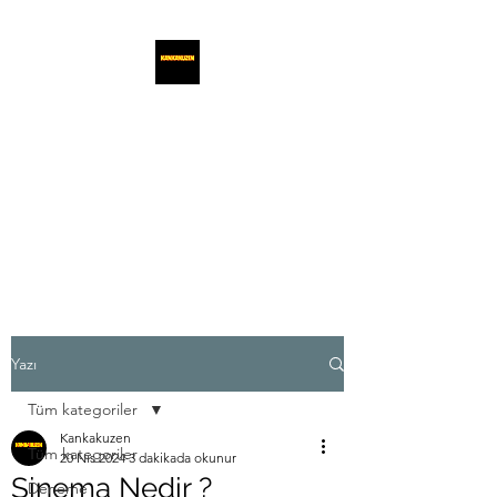
KANKAKUZEN
Kankalar ve Kuzenler,
Yazılarınızı iletişim adresimize
gönderebilirsiniz.
Yazı
Tüm kategoriler
Kankakuzen
Tüm kategoriler
20 Nis 2024
3 dakikada okunur
Sinema Nedir ?
Deneme