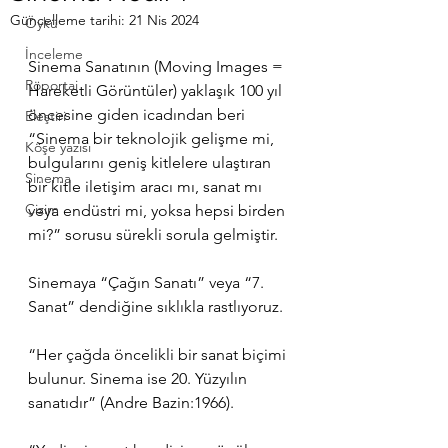
Güncelleme tarihi:
21 Nis 2024
Öykü
İnceleme
Sinema Sanatının (Moving Images = 
Röportaj
Hareketli Görüntüler) yaklaşık 100 yıl 
öncesine giden icadından beri 
Eleştiri
“Sinema bir teknolojik gelişme mi, 
Köşe yazısı
bulgularını geniş kitlelere ulaştıran 
Sinema
bir kitle iletişim aracı mı, sanat mı 
Çizim
veya endüstri mi, yoksa hepsi birden 
mi?” sorusu sürekli sorula gelmiştir.
Sinemaya “Çağın Sanatı” veya “7. 
Sanat” dendiğine sıklıkla rastlıyoruz.
“Her çağda öncelikli bir sanat biçimi 
bulunur. Sinema ise 20. Yüzyılın 
sanatıdır” (Andre Bazin:1966).